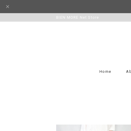
BIEN MORE Net Store
Home
A