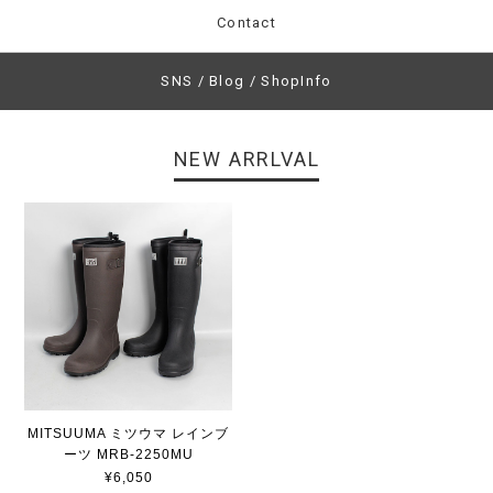
Contact
SNS / Blog / ShopInfo
NEW ARRLVAL
MITSUUMA ミツウマ レインブ
ーツ MRB-2250MU
¥6,050