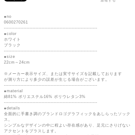
通報する
●no
0600270261
--------------------------------------------------------------
●color
ホワイト
ブラック
--------------------------------------------------------------
●size
22cm～24cm
※メーカー表示サイズ、または実寸サイズを記載しております
が測り方により多少の誤差が生じる場合がございます。
--------------------------------------------------------------
●material
綿81% ポリエステル16% ポリウレタン3%
--------------------------------------------------------------
●details
全面的に手書き調のブランドロゴグラフィックをあしらったソック
ス。
シンプルなデザインの中に程よい存在感があり、足元にさりげない
アクセントをプラスします。