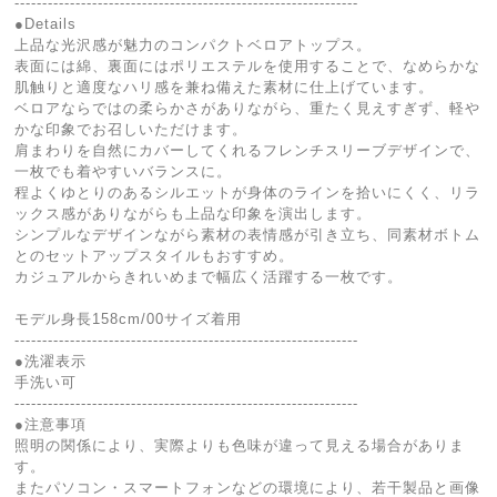
--------------------------------------------------------------
●Details
上品な光沢感が魅力のコンパクトベロアトップス。
表面には綿、裏面にはポリエステルを使用することで、なめらかな
肌触りと適度なハリ感を兼ね備えた素材に仕上げています。
ベロアならではの柔らかさがありながら、重たく見えすぎず、軽や
かな印象でお召しいただけます。
肩まわりを自然にカバーしてくれるフレンチスリーブデザインで、
一枚でも着やすいバランスに。
程よくゆとりのあるシルエットが身体のラインを拾いにくく、リラ
ックス感がありながらも上品な印象を演出します。
シンプルなデザインながら素材の表情感が引き立ち、同素材ボトム
とのセットアップスタイルもおすすめ。
カジュアルからきれいめまで幅広く活躍する一枚です。
モデル身長158cm/00サイズ着用
--------------------------------------------------------------
●洗濯表示
手洗い可
--------------------------------------------------------------
●注意事項
照明の関係により、実際よりも色味が違って見える場合がありま
す。
またパソコン・スマートフォンなどの環境により、若干製品と画像