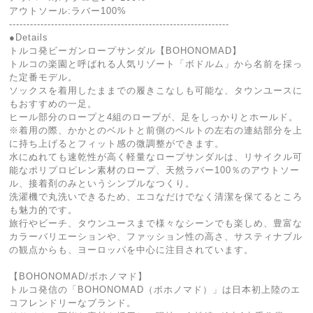
アウトソール:ラバー100%
---------------------------------------------------------------
●Details
トルコ発ビーガンロープサンダル【BOHONOMAD】
トルコの楽園と呼ばれる人気リゾート「ボドルム」から名前を採っ
た定番モデル。
ソックスを着用したままでの履きこなしも可能な、タウンユースに
もおすすめの一足。
ヒール部分のロープと4組のロープが、足をしっかりとホールド。
※着用の際、かかとのベルトと前側のベルトの左右の連結部分を上
に持ち上げるとフィット感の微調整ができます。
水にぬれても速乾性が高く軽量なロープサンダルは、リサイクル可
能なポリプロピレン素材のロープ、天然ラバー100％のアウトソー
ル、接着剤のみというシンプルなつくり。
洗濯機で丸洗いできるため、エコなだけでなく清潔を保てるところ
も魅力的です。
旅行やビーチ、タウンユースまで様々なシーンでも楽しめ、豊富な
カラーバリエーションや、ファッション性の高さ、サスティナブル
の観点からも、ヨーロッパを中心に注目されています。
【BOHONOMAD/ボホノマド】
トルコ発信の「BOHONOMAD（ボホノマド）」は日本初上陸のエ
コフレンドリーなブランド。