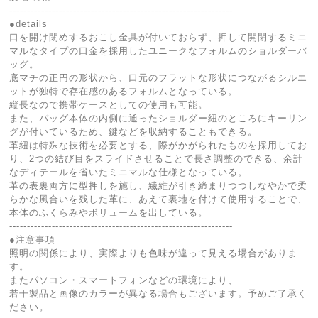
---------------------------------------------------------------
●details
口を開け閉めするおこし金具が付いておらず、押して開閉するミニ
マルなタイプの口金を採用したユニークなフォルムのショルダーバ
ッグ。
底マチの正円の形状から、口元のフラットな形状につながるシルエ
ットが独特で存在感のあるフォルムとなっている。
縦長なので携帯ケースとしての使用も可能。
また、バッグ本体の内側に通ったショルダー紐のところにキーリン
グが付いているため、鍵などを収納することもできる。
革紐は特殊な技術を必要とする、際がかがられたものを採用してお
り、2つの結び目をスライドさせることで長さ調整のできる、余計
なディテールを省いたミニマルな仕様となっている。
革の表裏両方に型押しを施し、繊維が引き締まりつつしなやかで柔
らかな風合いを残した革に、あえて裏地を付けて使用することで、
本体のふくらみやボリュームを出している。
---------------------------------------------------------------
●注意事項
照明の関係により、実際よりも色味が違って見える場合がありま
す。
またパソコン・スマートフォンなどの環境により、
若干製品と画像のカラーが異なる場合もございます。予めご了承く
ださい。