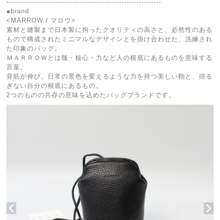
---------------------------------------------------------------
●brand
<MARROW / マロウ>
素材と縫製まで日本製に拘ったクオリティの高さと、必然性のある
もので構成されたミニマルなデザインとを掛け合わせた、洗練され
た印象のバッグ。
ＭＡＲＲＯＷとは髄・核心・力など人の根底にあるものを意味する
言葉。
背筋が伸び、日常の景色を変えるような力を持つ美しい鞄と、揺る
ぎない自分の根底にあるもの。
2つのものの共存の意味を込めたバッグブランドです。