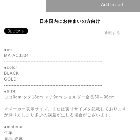
Add to cart
日本国内にお住まいの方向け
通報する
●no
MA-AC3304
---------------------------------------------------------------
●color
BLACK
GOLD
---------------------------------------------------------------
●size
ヨコ9cm タテ18cm マチ9cm ショルダー全長50～96cm
※メーカー表示サイズ、または実寸サイズを記載しております
が測り方により多少の誤差が生じる場合がございます。
---------------------------------------------------------------
●material
牛革
裏地:綿麻