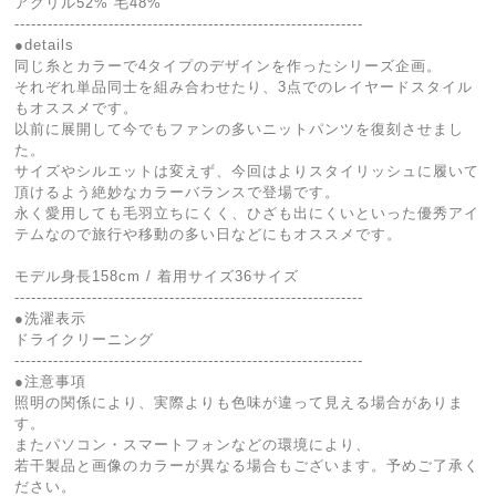
アクリル52% 毛48%
---------------------------------------------------------------
●details
同じ糸とカラーで4タイプのデザインを作ったシリーズ企画。
それぞれ単品同士を組み合わせたり、3点でのレイヤードスタイル
もオススメです。
以前に展開して今でもファンの多いニットパンツを復刻させまし
た。
サイズやシルエットは変えず、今回はよりスタイリッシュに履いて
頂けるよう絶妙なカラーバランスで登場です。
永く愛用しても毛羽立ちにくく、ひざも出にくいといった優秀アイ
テムなので旅行や移動の多い日などにもオススメです。
モデル身長158cm / 着用サイズ36サイズ
---------------------------------------------------------------
●洗濯表示
ドライクリーニング
---------------------------------------------------------------
●注意事項
照明の関係により、実際よりも色味が違って見える場合がありま
す。
またパソコン・スマートフォンなどの環境により、
若干製品と画像のカラーが異なる場合もございます。予めご了承く
ださい。