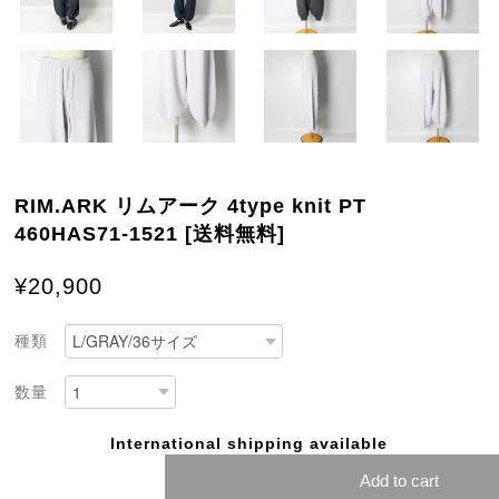
RIM.ARK リムアーク 4type knit PT
460HAS71-1521 [送料無料]
¥20,900
種類
数量
International shipping available
Add to cart